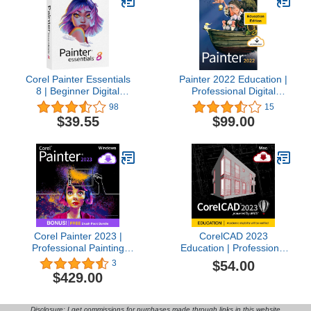
Corel Painter Essentials
Painter 2022 Education |
8 | Beginner Digital
Professional Digital
Painting Software |
Painting Software |
98
15
Drawing & Photo Art [PC
Illustration, Concept,
$39.55
$99.00
Key Card]
Photo & Fine Art [PC
Download] [Old Version]
Corel Painter 2023 |
CorelCAD 2023
Professional Painting
Education | Professional
Software for Digital Art,
CAD Software for 2D
$54.00
3
Illustration, Photo Art &
Drafting, Design & 3D
$429.00
Fine Art [PC Download]
Printing [Mac Download]
Disclosure: I get commissions for purchases made through links in this website