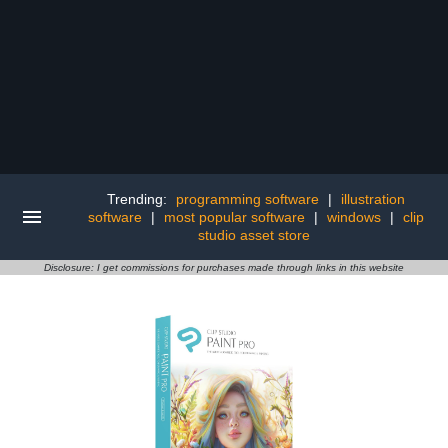
Trending:
programming software
|
illustration
software
|
most popular software
|
windows
|
clip
studio asset store
Disclosure: I get commissions for purchases made through links in this website